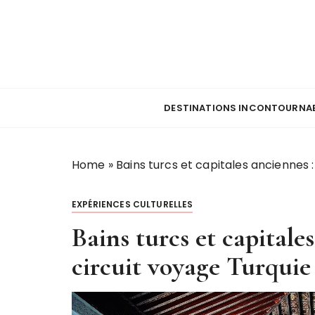
P
a
s
s
e
Jeff Lemeeb – R
r
DESTINATIONS INCONTOURNA
a
u
c
Home
»
Bains turcs et capitales anciennes 
o
n
t
EXPÉRIENCES CULTURELLES
e
Bains turcs et capitale
n
u
circuit voyage Turquie