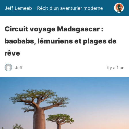
Jeff Lemeeb – Récit d'un aventurier moderne
Circuit voyage Madagascar :
baobabs, lémuriens et plages de
rêve
Jeff
il y a 1 an