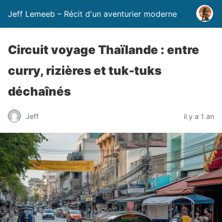
Jeff Lemeeb – Récit d'un aventurier moderne
Circuit voyage Thaïlande : entre
curry, rizières et tuk-tuks
déchaînés
Jeff
il y a 1 an