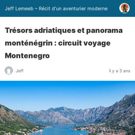
Jeff Lemeeb – Récit d'un aventurier moderne
Trésors adriatiques et panorama
monténégrin : circuit voyage
Montenegro
Jeff
il y a 3 ans