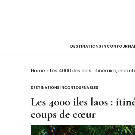
P
a
s
s
e
Jeff Lemeeb – R
r
DESTINATIONS INCONTOURNA
a
u
c
Home
»
Les 4000 iles laos : itinéraire, inc
o
n
t
DESTINATIONS INCONTOURNABLES
e
Les 4000 iles laos : iti
n
u
coups de cœur