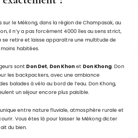
és sur le Mékong, dans la région de Champasak, au
n, il n’y a pas forcément 4000 îles au sens strict,
uve se retire et laisse apparaître une multitude de
u moins habitées.
ageurs sont
Don Det
,
Don Khon
et
Don Khong
. Don
pour les backpackers, avec une ambiance
es balades à vélo au bord de l’eau. Don Khong,
eulent un séjour encore plus paisible.
unique entre nature fluviale, atmosphère rurale et
ourir. Vous êtes là pour laisser le Mékong dicter
ait du bien.