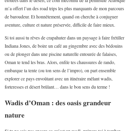
étoilées dans le désert, ce coin méconnu de la péninsule Arabique
m’a offert l’un des road trips les plus marquants de mon parcours
de baroudeur. Et honnêtement, quand on cherche à conjuguer
aventure, culture et nature préservée, difficile de faire mieux.
Si toi aussi tu rêves de crapahuter dans un paysage à faire frétiller
Indiana Jones, de boire un café au gingembre avec des bédouins
ou de plonger dans une piscine naturelle entourée de falaises,
Oman te tend les bras. Alors, enfile tes chaussures de rando,
embarque ta tente (ou ton sens de l’impro), on part ensemble
explorer ce pays envoûtant avec un itinéraire mêlant wadis,
forteresses et désert brûlant… dans le bon sens du terme !
Wadis d’Oman : des oasis grandeur
nature
Si tu ne sais pas encore ce qu’est un wadi, prépare-toi à tomber