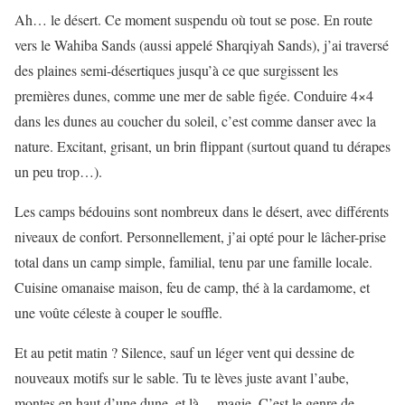
Ah… le désert. Ce moment suspendu où tout se pose. En route
vers le Wahiba Sands (aussi appelé Sharqiyah Sands), j’ai traversé
des plaines semi-désertiques jusqu’à ce que surgissent les
premières dunes, comme une mer de sable figée. Conduire 4×4
dans les dunes au coucher du soleil, c’est comme danser avec la
nature. Excitant, grisant, un brin flippant (surtout quand tu dérapes
un peu trop…).
Les camps bédouins sont nombreux dans le désert, avec différents
niveaux de confort. Personnellement, j’ai opté pour le lâcher-prise
total dans un camp simple, familial, tenu par une famille locale.
Cuisine omanaise maison, feu de camp, thé à la cardamome, et
une voûte céleste à couper le souffle.
Et au petit matin ? Silence, sauf un léger vent qui dessine de
nouveaux motifs sur le sable. Tu te lèves juste avant l’aube,
montes en haut d’une dune, et là… magie. C’est le genre de